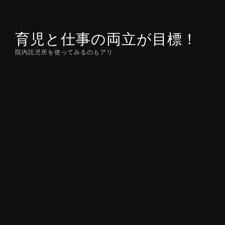
Skip
to
育児と仕事の両立が目標！
content
院内託児所を使ってみるのもアリ