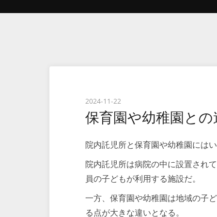
Posted
2024-11-22
保育園や幼稚園との
on
院内託児所と保育園や幼稚園には
院内託児所は病院の中に設置され
員の子どもが利用する施設だ。
一方、保育園や幼稚園は地域の子
る点が大きな違いとなる。