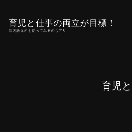
Skip
to
育児と仕事の両立が目標！
content
院内託児所を使ってみるのもアリ
育児