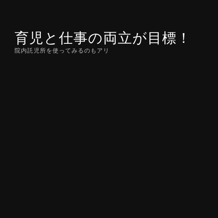
Skip
to
育児と仕事の両立が目標！
content
院内託児所を使ってみるのもアリ